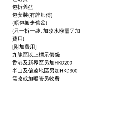
包拆舊盆
包安裝(有牌師傅)
(唔包搬走舊盆)
(只一拆一裝, 加改水喉需另加
費用)
[附加費用]
九龍區以上標示價錢
香港及新界區另加HKD200
半山及偏遠地區另加HKD300
需改或加喉管另收費