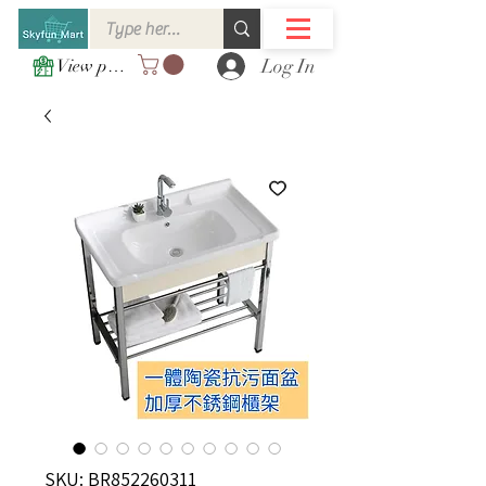
Log In
View points
SKU: BR852260311