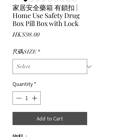
家居安全藥箱 有鎖扣 |
Home Use Safety Drug
Box Pill Box with Lock
Price
HK$98.00
尺碼SIZE
*
Quantity
*
Add to Cart
物料：