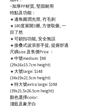
~加厚PP材質, 堅固耐用
特點及功能：
🔸邊角圓潤光滑, 冇毛刺
🔸180度展開3層, 方便取藥, 一
目了然
🔸可鎖扣功能, 安全無誤
🔸接叠式波浪形手提, 提握舒適
尺碼size 及售價Price ：
🔸中號medium: $98
(29x16x15.7cm height)
🔸大號large: $148
(34x19x21.5cm height)
🔸特大號extra large: $198
(39x21.5x26.5cm height)
顏色選擇color:
淺藍及象牙白