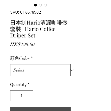
SKU: CT8678902
日本制Hario滴漏咖啡壺
套裝 | Hario Coffee
Driper Set
Price
HK$198.00
顏色Color
*
Quantity
*