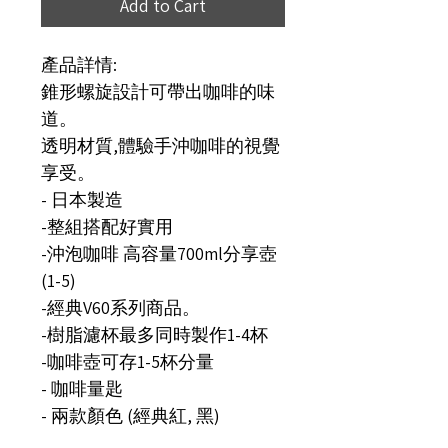
Add to Cart
產品詳情:
錐形螺旋設計可帶出咖啡的味
道。
透明材質,體驗手沖咖啡的視覺
享受。
- 日本製造
-整組搭配好實用
-沖泡咖啡 高容量700ml分享壺
(1-5)
-經典V60系列商品。
-樹脂濾杯最多同時製作1-4杯
-咖啡壺可存1-5杯分量
- 咖啡量匙
- 兩款顏色 (經典紅, 黑)