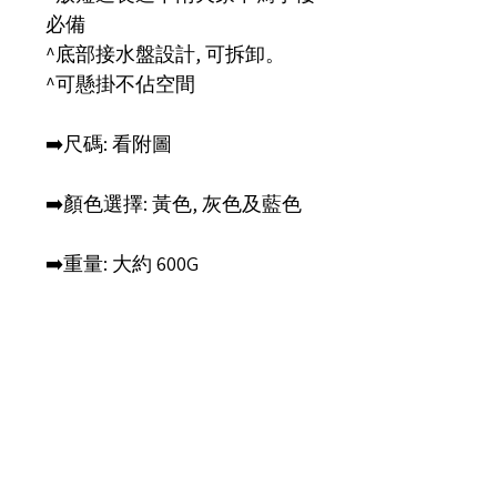
必備
^底部接水盤設計, 可拆卸。
^可懸掛不佔空間
➡️尺碼: 看附圖
➡️顏色選擇: 黃色, 灰色及藍色
➡️重量: 大約 600G