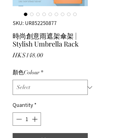
SKU: UR852250877
時尚創意雨遮架傘架 |
Stylish Umbrella Rack
Price
HK$148.00
顏色Colour
*
Quantity
*