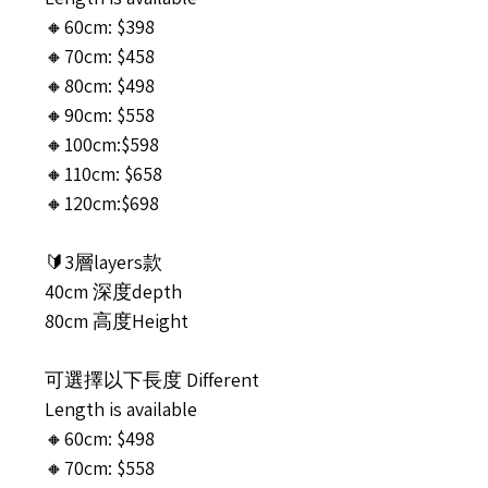
🔸60cm: $398
🔸70cm: $458
🔸80cm: $498
🔸90cm: $558
🔸100cm:$598
🔸110cm: $658
🔸120cm:$698
🔰3層layers款
40cm 深度depth
80cm 高度Height
可選擇以下長度 Different
Length is available
🔸60cm: $498
🔸70cm: $558