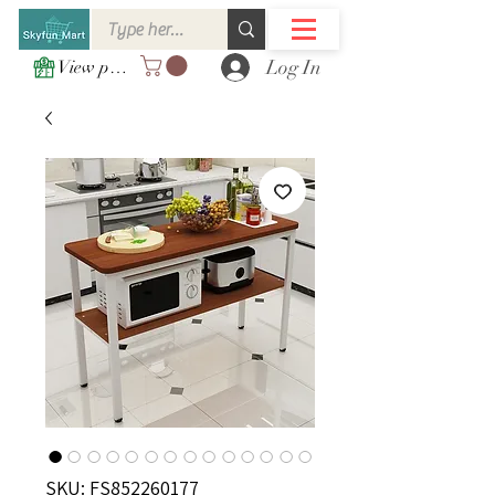
Log In
View points
SKU: FS852260177