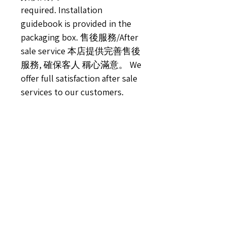
required. Installation
guidebook is provided in the
packaging box. 售後服務/After
sale service 本店提供完善售後
服務, 確保客人 稱心滿意。 We
offer full satisfaction after sale
services to our customers.