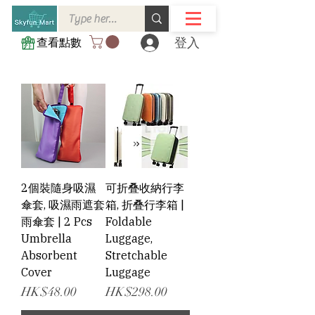
登入
查看點數
2個裝隨身吸濕
可折叠收納行李
傘套, 吸濕雨遮套
箱, 折叠行李箱 |
雨傘套 | 2 Pcs
Foldable
Umbrella
Luggage,
Absorbent
Stretchable
Cover
Luggage
價格
價格
HK$48.00
HK$298.00