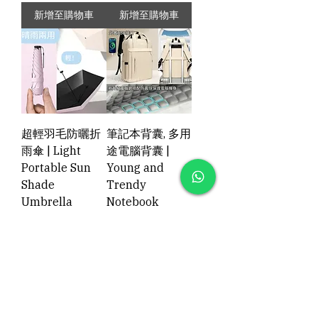
新增至購物車
新增至購物車
超輕羽毛防曬折
筆記本背囊, 多用
雨傘 | Light
途電腦背囊 |
Portable Sun
Young and
Shade
Trendy
Umbrella
Notebook
Backpack,
價格
HK$68.00
School
Backpack
價格
HK$198.00
新增至購物車
新增至購物車