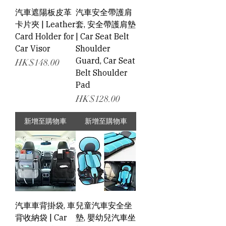
汽車遮陽板皮革
汽車安全帶護肩
卡片夾 | Leather
套, 安全帶護肩墊
Card Holder for
| Car Seat Belt
Car Visor
Shoulder
Guard, Car Seat
價格
HK$148.00
Belt Shoulder
Pad
價格
HK$128.00
新增至購物車
新增至購物車
汽車車背掛袋, 車
兒童汽車安全坐
背收納袋 | Car
墊, 嬰幼兒汽車坐