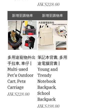
價格
HK$228.00
新增至購物車
新增至購物車
多用途寵物外出
筆記本背囊, 多用
手拉車, 車仔 |
途電腦背囊 |
Multi-used
Young and
Pet's Outdoor
Trendy
Cart, Pets
Notebook
Carriage
Backpack,
School
價格
HK$228.00
Backpack
價格
HK$198.00