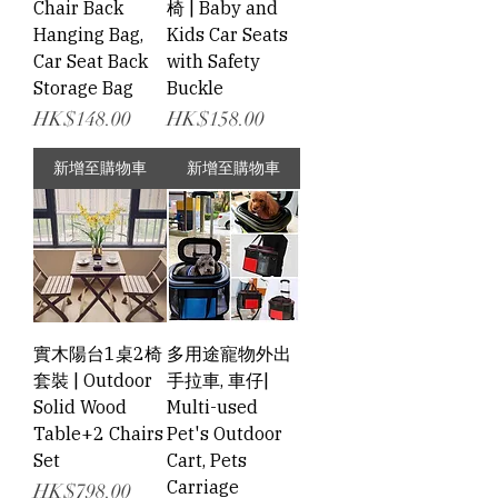
Chair Back
椅 | Baby and
Hanging Bag,
Kids Car Seats
Car Seat Back
with Safety
Storage Bag
Buckle
價格
價格
HK$148.00
HK$158.00
新增至購物車
新增至購物車
實木陽台1桌2椅
多用途寵物外出
套裝 | Outdoor
手拉車, 車仔|
Solid Wood
Multi-used
Table+2 Chairs
Pet's Outdoor
Set
Cart, Pets
Carriage
價格
HK$798.00