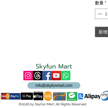
數量
*
新增
Skyfun Mart
info@skyfunmart.com
©2026 by Skyfun Mart, All Rights Reserved