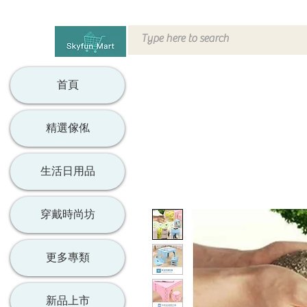
首頁
精選傢俬
生活日用品
穿戴時尚坊
更多專類
新品上市