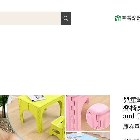
查看點
兒童
叠椅桌 |
and C
庫存單位