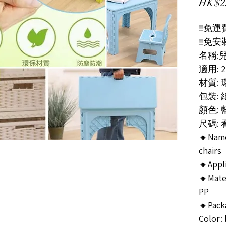
HK$2
‼️免運費
‼️免安裝
名稱:
適用: 2
材質: 
包裝:
顏色: 
尺碼:
🔸Name
chairs
🔸Appli
🔸Mater
PP
🔸Pack
Color: 