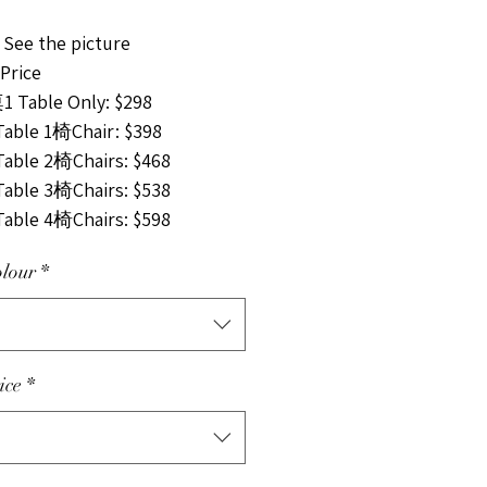
 See the picture
rice
 Table Only: $298
able 1椅Chair: $398
able 2椅Chairs: $468
able 3椅Chairs: $538
able 4椅Chairs: $598
lour
*
ce
*