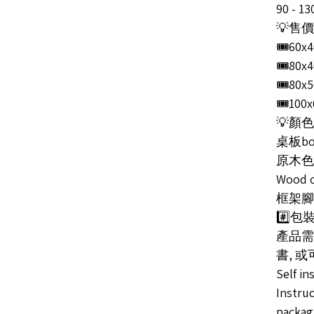
90 - 1
💡售價P
🎟️60x
🎟️80x
🎟️80x
🎟️100
💡顏色選
桌板boa
原木色
Wood c
框架腳fr
#️⃣包裝
產品需
書, 
Self in
Instruc
packag