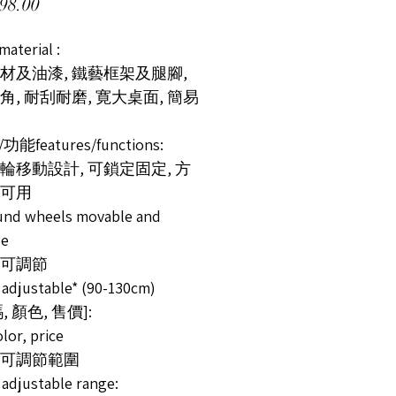
價格
98.00
terial :
材及油漆, 鐵藝框架及腿腳,
角, 耐刮耐磨, 寛大桌面, 簡易
功能features/functions:
方輪移動設計, 可鎖定固定, 方
可用
ound wheels movable and
le
高可調節
 adjustable* (90-130cm)
, 顏色, 售價]:
olor, price
度可調節範圍
 adjustable range: