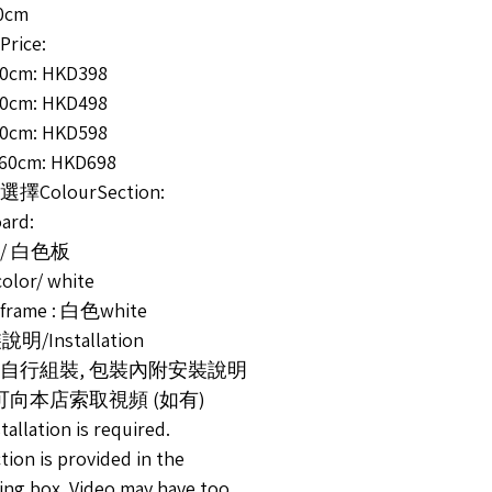
30cm
rice:
40cm: HKD398
40cm: HKD498
50cm: HKD598
x60cm: HKD698
擇ColourSection:
rd:
/ 白色板
olor/ white
ame : 白色white
說明/Installation
自行組裝, 包裝內附安裝說明
或可向本店索取視頻 (如有)
stallation is required.
tion is provided in the
ing box. Video may have too