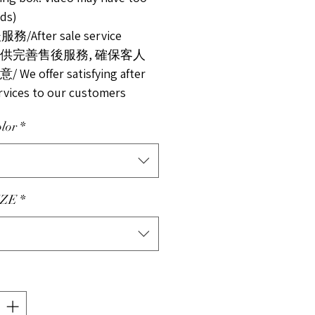
ds)
務/After sale service
供完善售後服務, 確保客人
We offer satisfying after
ervices to our customers
lor
*
ZE
*