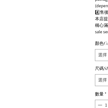
(depen
#️⃣售後服
本店提
稱心滿意/ 
sale s
顏色Co
選擇
尺碼SI
選擇
數量
*