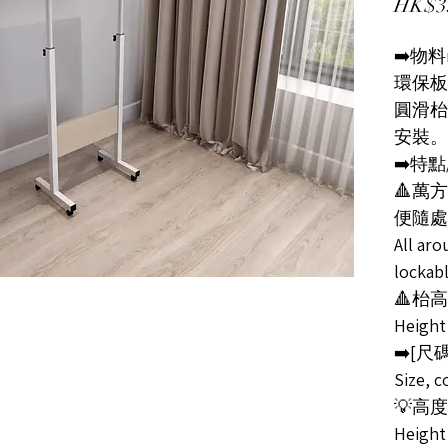
HK$3
➡️物料ma
環保板
圓滑枱
安裝。
➡️特點/
🔺萬
便隨處
All ar
lockab
🔺枱
Height
➡️[尺碼
Size, c
💡高
Height