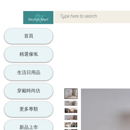
首頁
精選傢俬
生活日用品
穿戴時尚坊
更多專類
新品上市