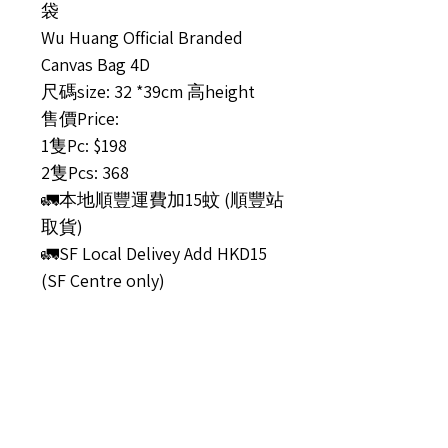
袋
Wu Huang Official Branded
Canvas Bag 4D
尺碼size: 32 *39cm 高height
售價Price:
1隻Pc: $198
2隻Pcs: 368
🚛本地順豐運費加15蚊 (順豐站
取貨)
🚛SF Local Delivey Add HKD15
(SF Centre only)