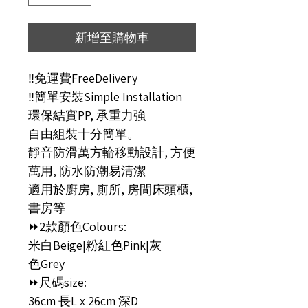
新增至購物車
‼️免運費FreeDelivery
‼️簡單安裝Simple Installation
環保結實PP, 承重力強
自由組裝十分簡單。
靜音防滑萬方輪移動設計, 方便
萬用, 防水防潮易清潔
適用於廚房, 廁所, 房間床頭櫃,
書房等
⏩2款顏色Colours:
米白Beige|粉紅色Pink|灰
色Grey
⏩尺碼size:
36cm 長L x 26cm 深D