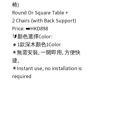
椅)
Round Or Square Table +
2 Chairs (with Back Support)
Price: ➡️HKD898
🔰顏色選擇Color:
🔸1款深木顏色1Color
✴️無需安裝, 一開即用, 方便快
捷。
✴️Instant use, no installation is
required