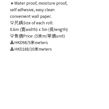
🔹Water proof, moisture proof,
self adhesive, easy clean
convenient wall paper.
💡尺碼Size of each roll:
0.6m (寛width) x 5m (長length)
💡售價Price: (5米m/單價unit)
🔺HKD98/5米meters
🔺HKD188/10米meters