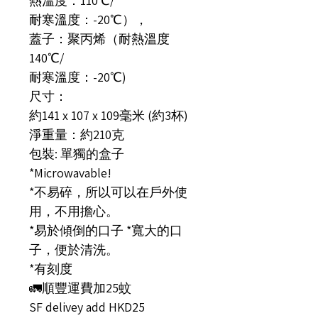
熱溫度：110℃/
耐寒溫度：-20℃），
蓋子：聚丙烯（耐熱溫度
140℃/
耐寒溫度：-20℃)
尺寸：
約141 x 107 x 109毫米 (約3杯)
淨重量：約210克
包裝: 單獨的盒子
*Microwavable!
*不易碎，所以可以在戶外使
用，不用擔心。
*易於傾倒的口子 *寬大的口
子，便於清洗。
*有刻度
🚛順豐運費加25蚊
SF delivey add HKD25