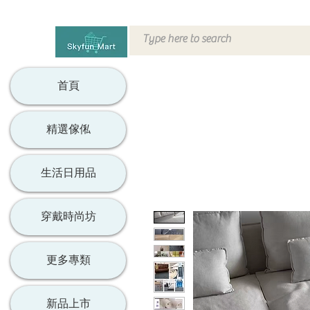
首頁
精選傢俬
生活日用品
穿戴時尚坊
更多專類
新品上市