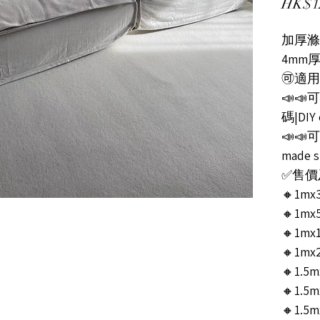
HK$1
加厚滌
4mm
🉑適用
📣
碼|DIY 
📣📣可
made si
✅售價及尺
🔸1mx3
🔸1mx5
🔸1mx1
🔸1mx2
🔸1.5m
🔸1.5m
🔸1.5m