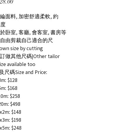
價格
28.00
綸面料, 加密舒適柔軟, 約
厚度
於卧室, 客廳, 會客室, 書房等
可自由剪裁自己適合的尺
own size by cutting
訂做其他尺碼|Other tailor
ze available too
碼Size and Price:
m: $128
m: $168
0m: $258
0m: $498
x2m: $148
x3m: $198
x5m: $248