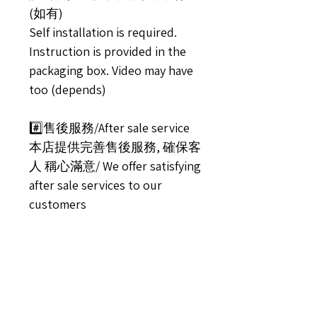
(如有)
Self installation is required.
Instruction is provided in the
packaging box. Video may have
too (depends)
#️⃣售後服務/After sale service
本店提供完善售後服務, 確保客
人 稱心滿意/ We offer satisfying
after sale services to our
customers