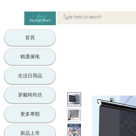
首頁
精選傢俬
生活日用品
穿戴時尚坊
更多專類
新品上市