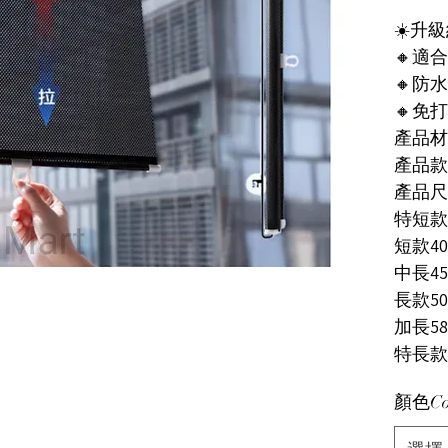
☀️升
🔸適
🔸防
🔸免
產品材質
產品款
產品尺
特短款4
短款40
中長45×
長款50
加長58
特長款6
顏色Co