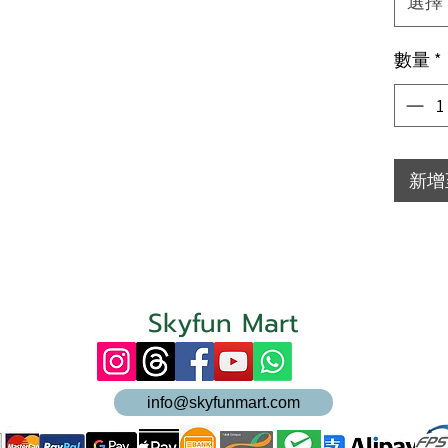
選擇
數量
*
新增
Skyfun Mart
info@skyfunmart.com