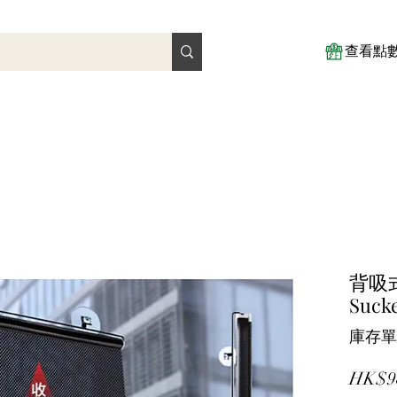
查看點
背吸式
Sucke
庫存單位
HK$9