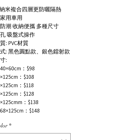
級納米複合四層更防曬隔熱
合家用車用
水防潮 收納便攜 多種尺寸
打孔 吸盤式操作
: PVC材質
式: 黑色圓點款、銀色鐳射款
寸:
0×60cm：$98
×125cm：$108
125cm：$118
×125cm：$128
×125cmm：$138
8×125cm：$148
lor
*