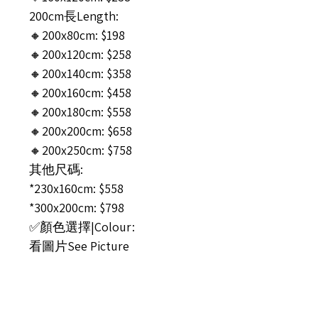
200cm長Length:
🔸200x80cm: $198
🔸200x120cm: $258
🔸200x140cm: $358
🔸200x160cm: $458
🔸200x180cm: $558
🔸200x200cm: $658
🔸200x250cm: $758
其他尺碼:
*230x160cm: $558
*300x200cm: $798
✅顏色選擇|Colour:
看圖片See Picture