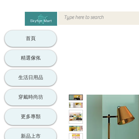
首頁
精選傢俬
生活日用品
穿戴時尚坊
更多專類
新品上市