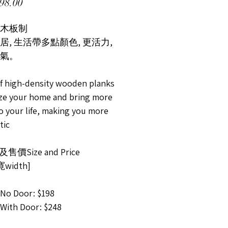
價格
98.00
木板制
居, 生活帶多點顏色, 更活力,
氣。
f high-density wooden planks
ze your home and bring more
o your life, making you more
tic
售價Size and Price
寛width]
o Door: $198
ith Door: $248