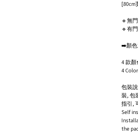
[80cm
🔹無門N
🔹有門W
➡️顏色
4 款顏色
4 Color
包裝說明
裝, 
指引,
Self in
Install
the pa