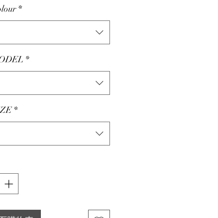
lour
*
ODEL
*
ZE
*