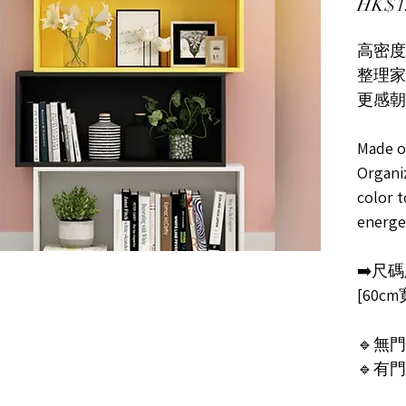
HK$1
高密度
整理家
更感朝
Made o
Organi
color t
energe
➡️尺碼及
[60cm
🔹無門N
🔹有門W