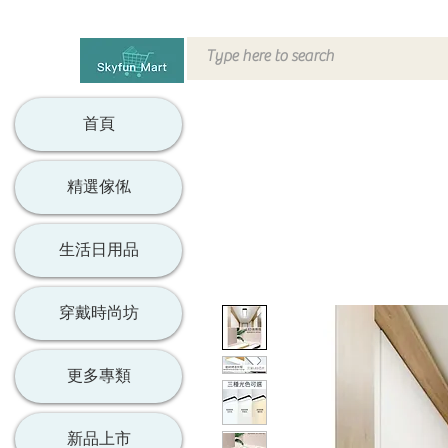
首頁
精選傢俬
生活日用品
穿戴時尚坊
更多專類
新品上市