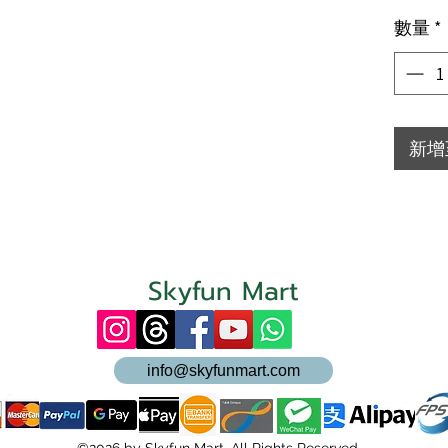
數量
*
新增
Skyfun Mart
info@skyfunmart.com