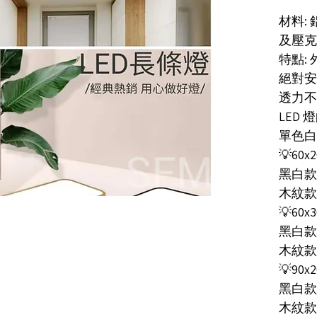
材料:
及壓克
特點:
絕對安
透力不
LED
單色白光燈
💡60x2
黑白款bl
木紋款wo
💡60x3
黑白款bl
木紋款wo
💡90x2
黑白款bl
木紋款wo