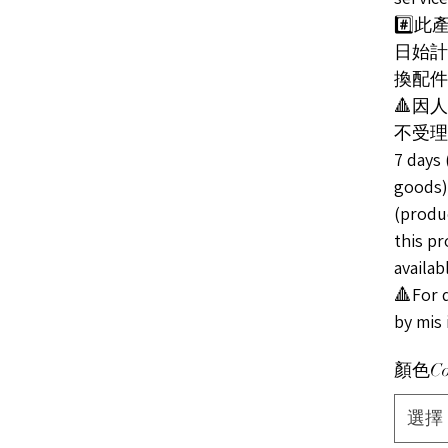
#️⃣
日始計
換配件
🔺因
不受理
7 days 
goods)
(produc
this pr
availab
🔺For 
by mis 
顏色Co
選擇