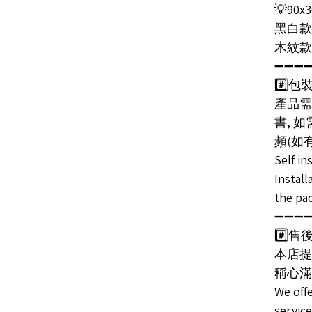
💡90x3
黑白款bl
木紋款wo
➖➖➖
#️⃣包裝
產品需
書, 
頻(如有
Self in
Install
the pa
➖➖➖
#️⃣售後服
本店提
稱心滿
We offe
servic