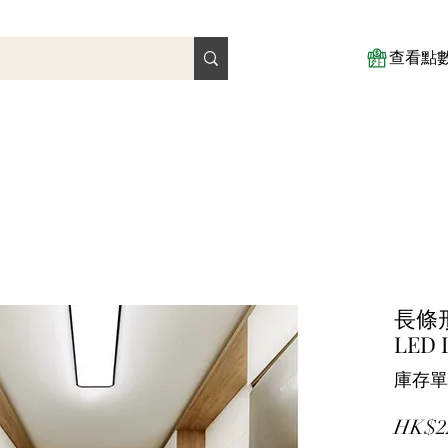
查看點
長條形L
LED 
庫存單位
HK$2