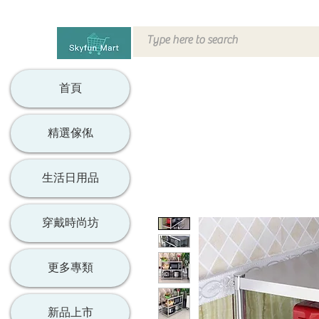
首頁
精選傢俬
生活日用品
穿戴時尚坊
更多專類
新品上市