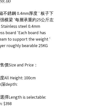
價格
98.00
无磁不銹鋼 0.4mm厚度 ' 板子下
强横梁 '每層承重約25公斤左
 Stainless steel 0.4mm
ess board 'Each board has
eam to support the weight '
ayer roughly bearable 25KG
Size and Price：
ll Height: 100cm
cm深depth:
Length is selectable:
: $398