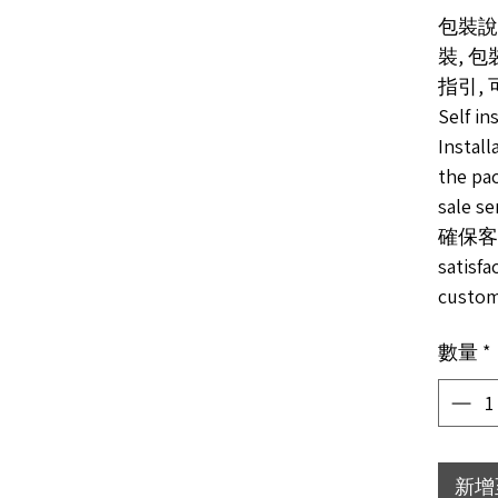
包裝說明
裝, 
指引,
Self in
Install
the p
sale
確保客人
satisfa
custom
數量
*
新增