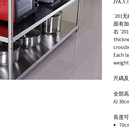
HK$3
'201
面有加
右 '201
thickn
crossb
Each l
weight
尺碼及售價
全部高度A
A) 30
長度可選擇
70cm