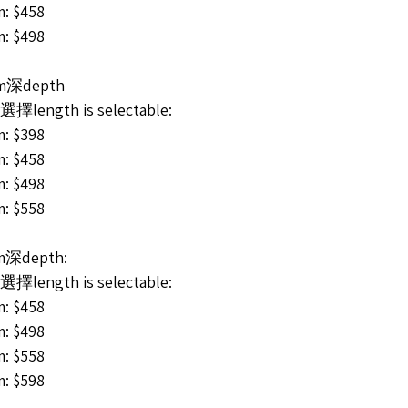
: $458
: $498
cm深depth
length is selectable:
: $398
: $458
: $498
: $558
cm深depth:
length is selectable:
: $458
: $498
: $558
: $598